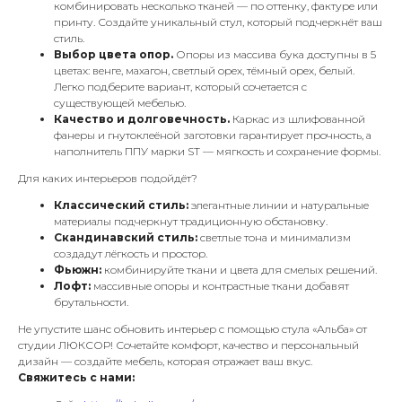
комбинировать несколько тканей — по оттенку, фактуре или
принту. Создайте уникальный стул, который подчеркнёт ваш
стиль.
Выбор цвета опор.
Опоры из массива бука доступны в 5
цветах: венге, махагон, светлый орех, тёмный орех, белый.
Легко подберите вариант, который сочетается с
существующей мебелью.
Качество и долговечность.
Каркас из шлифованной
фанеры и гнутоклеёной заготовки гарантирует прочность, а
наполнитель ППУ марки ST — мягкость и сохранение формы.
Для каких интерьеров подойдёт?
Классический стиль:
элегантные линии и натуральные
материалы подчеркнут традиционную обстановку.
Скандинавский стиль:
светлые тона и минимализм
создадут лёгкость и простор.
Фьюжн:
комбинируйте ткани и цвета для смелых решений.
Лофт:
массивные опоры и контрастные ткани добавят
брутальности.
Не упустите шанс обновить интерьер с помощью стула «Альба» от
студии ЛЮКСОР! Сочетайте комфорт, качество и персональный
дизайн — создайте мебель, которая отражает ваш вкус.
Свяжитесь с нами: