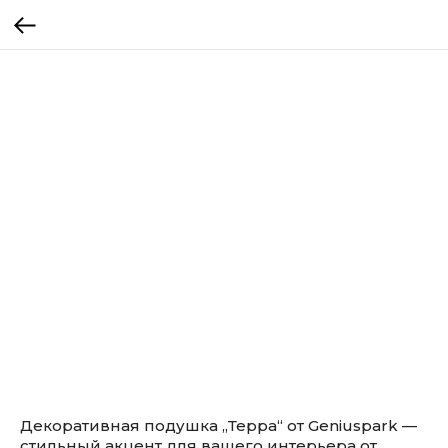
Декоративная подушка „Терра“ от Geniuspark —
стильный акцент для вашего интерьера от