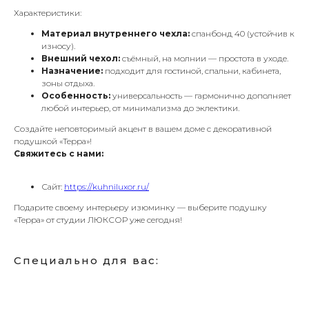
Характеристики:
Материал внутреннего чехла:
спанбонд 40 (устойчив к
износу).
Внешний чехол:
съёмный, на молнии — простота в уходе.
Назначение:
подходит для гостиной, спальни, кабинета,
зоны отдыха.
Особенность:
универсальность — гармонично дополняет
любой интерьер, от минимализма до эклектики.
Создайте неповторимый акцент в вашем доме с декоративной
подушкой «Терра»!
Свяжитесь с нами:
Сайт:
https://kuhniluxor.ru/
Подарите своему интерьеру изюминку — выберите подушку
«Терра» от студии ЛЮКСОР уже сегодня!
Специально для вас: