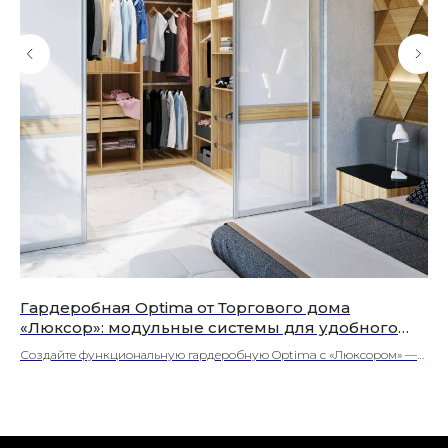
Гардеробная Optima от Торгового дома
Пр
«Люксор»: модульные системы для удобного
Мо
хранения | Волоколамск
Создайте функциональную гардеробную Optima с «Люксором» —
Пр
модульные решения, индивидуальный проект, установка в Волокол
зо
амске и МО.
дуб
Во