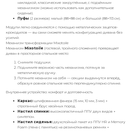
накладкой, классические закруглённые, с подъёмным
механизмом (можно использовать как дополнительное
сиденье).
Пуфы
(2 размера): малый (88×88 см) и большой (88×113 см).
Модули легко соединяются с помощью металлических зацепов-
крокодилов — вы сами сможете менять конфигурацию дивана без
усилий.
Механизм трансформации Mixotoile
Механизм
Mixotoile
(гостевой, тройного сложения) превращает
диван в просторное спальное место:
Снимите подушки.
Поднимите верхнюю часть механизма, потянув за
металлическую ручку.
Потяните механизм на себя — секции выдвинутся вперёд,
образуя ровное спальное место перпендикулярно спинке.
Внутреннее устройство: комфорт и долговечность
Каркас:
шлифованная фанера (15 мм, 10 мм, 3 мм) +
строганный брус хвойных пород.
Настил спинки:
высокоэластичный ППУ двух видов +
синтепон.
Настил сиденья:
двухслойный пакет из ППУ HR и Memory
Foam (пена с памятью) на резинотканевых ремнях +