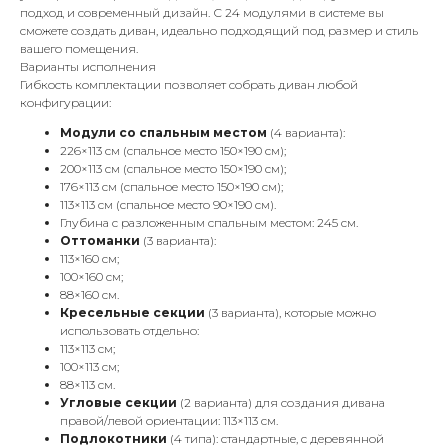
подход и современный дизайн. С 24 модулями в системе вы
сможете создать диван, идеально подходящий под размер и стиль
вашего помещения.
Варианты исполнения
Гибкость комплектации позволяет собрать диван любой
конфигурации:
Модули со спальным местом
(4 варианта):
226×113 см (спальное место 150×190 см);
200×113 см (спальное место 150×190 см);
176×113 см (спальное место 150×190 см);
113×113 см (спальное место 90×190 см).
Глубина с разложенным спальным местом: 245 см.
Оттоманки
(3 варианта):
113×160 см;
100×160 см;
88×160 см.
Кресельные секции
(3 варианта), которые можно
использовать отдельно:
113×113 см;
100×113 см;
88×113 см.
Угловые секции
(2 варианта) для создания дивана
правой/левой ориентации: 113×113 см.
Подлокотники
(4 типа): стандартные, с деревянной