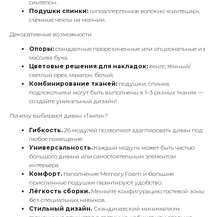
синтепон.
Подушки спинки:
гипоаллергенное волокно «синтешар»,
съёмные чехлы на молнии.
Декоративные возможности
Опоры:
стандартные прорезиненные или опциональные из
массива бука.
Цветовые решения для накладок:
венге, тёмный/
светлый орех, махагон, белый.
Комбинирование тканей:
подушки, спинка,
подлокотники могут быть выполнены в 1–3 разных тканях —
создайте уникальный дизайн!
Почему выбирают диван «Таити»?
Гибкость.
26 модулей позволяют адаптировать диван под
любое помещение.
Универсальность.
Каждый модуль может быть частью
большого дивана или самостоятельным элементом
интерьера.
Комфорт.
Наполнение Memory Foam и большие
приспинные подушки гарантируют удобство.
Лёгкость сборки.
Меняйте конфигурацию гостевой зоны
без специальных навыков.
Стильный дизайн.
Скандинавский минимализм