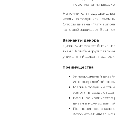
переплетении высоко
Наполнитель подушек дива
чехлы на подушках - съемны
Опоры дивана «Фит» выполн
который защищает Ваш пол
Варианты декора
Диван Фит может быть выпо
ткани. Комбинируя различн
уникальный диван, подчерк
Преимущества
Универсальный дизайн
интерьер любой стил
Мягкие подушки спин
изменять, создают д
Большое количество 
диван в нужных вам г
Полноценное спально
формирует идеально 