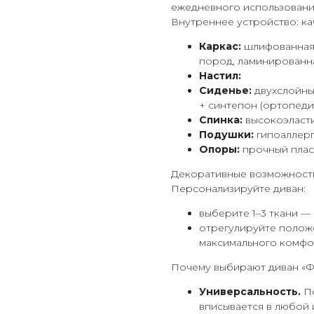
ежедневного использовани
Внутреннее устройство: ка
Каркас:
шлифованная ф
пород, ламинированн
Настил:
Сиденье:
двухслойны
+ синтепон (ортопеди
Спинка:
высокоэласти
Подушки:
гипоаллерг
Опоры:
прочный плас
Декоративные возможност
Персонализируйте диван:
выберите 1–3 ткани —
отрегулируйте положе
максимального комфо
Почему выбирают диван «Ф
Универсальность.
По
вписывается в любой 