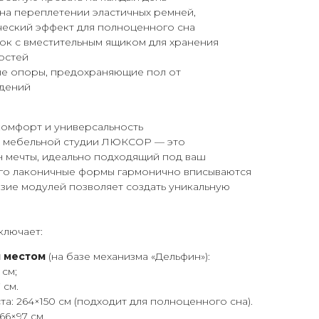
на переплетении эластичных ремней,
еский эффект для полноценного сна
ок с вместительным ящиком для хранения
остей
е опоры, предохраняющие пол от
дений
 комфорт и универсальность
 мебельной студии ЛЮКСОР — это
н мечты, идеально подходящий под ваш
Его лаконичные формы гармонично вписываются
азие модулей позволяет создать уникальную
ключает:
м местом
(на базе механизма «Дельфин»):
 см;
 см.
а: 264×150 см (подходит для полноценного сна).
 66×97 см.