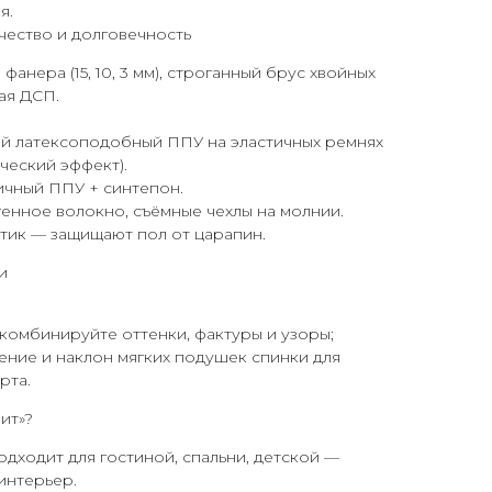
я.
чество и долговечность
анера (15, 10, 3 мм), строганный брус хвойных
ая ДСП.
й латексоподобный ППУ на эластичных ремнях
ческий эффект).
чный ППУ + синтепон.
енное волокно, съёмные чехлы на молнии.
тик — защищают пол от царапин.
и
 комбинируйте оттенки, фактуры и узоры;
ние и наклон мягких подушек спинки для
рта.
ит»?
дходит для гостиной, спальни, детской —
интерьер.