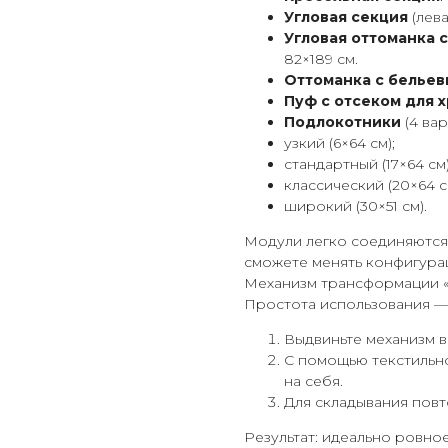
Угловая секция
(лева
Угловая оттоманка 
82×189 см.
Оттоманка с белье
Пуф с отсеком для 
Подлокотники
(4 вар
узкий (6×64 см);
стандартный (17×64 см)
классический (20×64 с
широкий (30×51 см).
Модули легко соединяются
сможете менять конфигурац
Механизм трансформации 
Простота использования —
Выдвиньте механизм в
С помощью текстильно
на себя.
Для складывания повт
Результат: идеально ровное