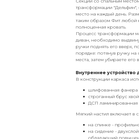
Секции со спальным место
трансформации "Дельфин",
место на каждый день. Разм
таким образом Фит любой 
полноценная кровать.
Процесс трансформации мак
диван, необходимо выдвин
ручки поднять его вверх, п
порядке: потянув ручку на
места, затем убираете его 
Внутреннее устройство 
В конструкции каркаса исп
шлифованная фанера 1
строганный брус хво
ДСП ламинированная
Мягкий настил включает в с
на спинке - профиль
на сидение - двухсло
обладающий повышенн