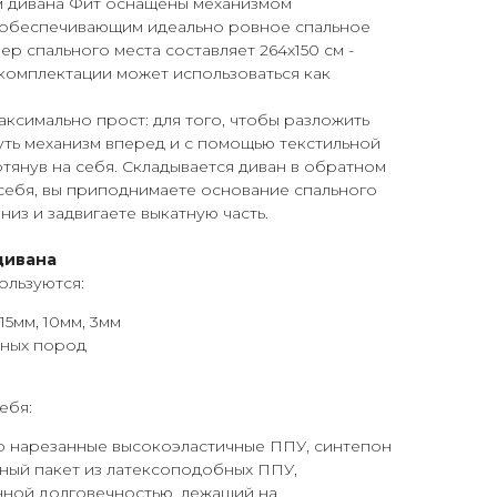
м дивана Фит оснащены механизмом
 обеспечивающим идеально ровное спальное
ер спального места составляет 264х150 см -
комплектации может использоваться как
симально прост: для того, чтобы разложить
уть механизм вперед и с помощью текстильной
отянув на себя. Складывается диван в обратном
 себя, вы приподнимаете основание спального
вниз и задвигаете выкатную часть.
дивана
ользуются:
5мм, 10мм, 3мм
йных пород
ебя:
но нарезанные высокоэластичные ППУ, синтепон
йный пакет из латексоподобных ППУ,
ой долговечностью, лежащий на