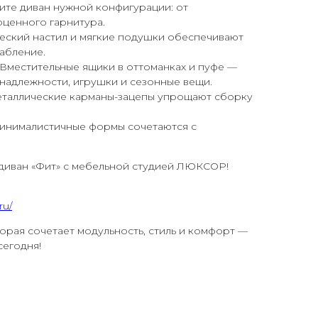
те диван нужной конфигурации: от
оценного гарнитура.
ский настил и мягкие подушки обеспечивают
абление.
Вместительные ящики в оттоманках и пуфе —
надлежности, игрушки и сезонные вещи.
таллические карманы-зацепы упрощают сборку
нималистичные формы сочетаются с
 диван «Фит» с мебельной студией ЛЮКСОР!
ru/
орая сочетает модульность, стиль и комфорт —
сегодня!