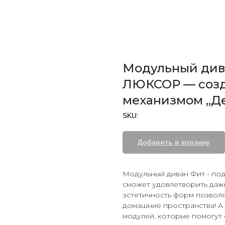
Модульный дива
ЛЮКСОР — созд
механизмом „Де
SKU:
Добавить в корзину
Модульный диван Фит - по
сможет удовлетворить даже
эстетичность форм позволя
домашние пространства! А 
модулей, которые помогут 