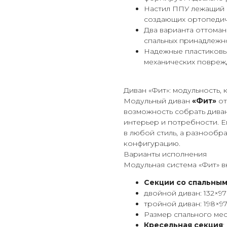
Настил ППУ лежащий 
создающих ортопедич
Два варианта оттоман
спальных принадлежн
Надежные пластиковы
механических повреж
Диван «Фит»: модульность,
Модульный диван
«Фит»
от
возможность собрать дива
интерьер и потребности. 
в любой стиль, а разнообр
конфигурацию.
Варианты исполнения
Модульная система «Фит» в
Секции со спальны
двойной диван: 132×97
тройной диван: 198×97
Размер спального мест
Кресельная секция
: