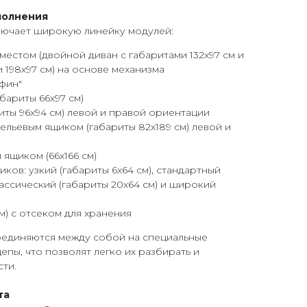
полнения
лючает широкую линейку модулей:
местом (двойной диван с габаритами 132х97 см и
 198х97 см) на основе механизма
фин"
бариты 66х97 см)
риты 96х94 см) левой и правой ориентации
бельевым ящиком (габариты 82х189 см) левой и
 ящиком (66х166 см)
ков: узкий (габариты 6х64 см), стандартный
классический (габариты 20х64 см) и широкий
м) с отсеком для хранения
оединяются между собой на специальные
епы, что позволят легко их разбирать и
ти.
та