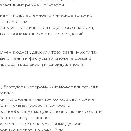
эластичных ремней, синтепон
на - гипоаллергенное химическое волокно,
е, на молнии.
ены из практичного и надежного пластика,
 от любых механических повреждений.
лнен в одном, двух или трех различных типах
ые оттенки и фактуры вы сможете создать
ивающий ваш вкус и индивидуальность.
, благодаря которому Фит может вписаться в
истики
ки, положение и наклон которых вы можете
ополнительный уровень комфорта
разнообразных модулей, позволяющих создать
абаритов и функционала
е место на основе механизма Дельфин
ровную кровать на каждый день