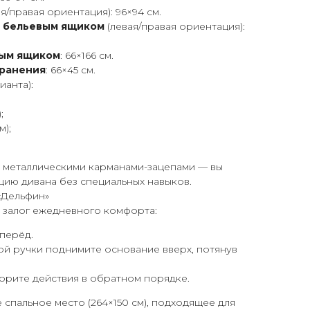
я/правая ориентация): 96×94 см.
с бельевым ящиком
(левая/правая ориентация):
вым ящиком
: 66×166 см.
хранения
: 66×45 см.
ианта):
;
м);
 металлическими карманами-зацепами — вы
ию дивана без специальных навыков.
«Дельфин»
 залог ежедневного комфорта:
перёд.
й ручки поднимите основание вверх, потянув
орите действия в обратном порядке.
 спальное место (264×150 см), подходящее для