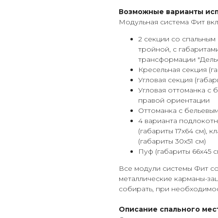
Возможные варианты ис
Модульная система Фит вк
2 секции со спальным 
тройной, с габаритами
трансформации "Дель
Кресельная секция (га
Угловая секция (габа
Угловая оттоманка с 
правой ориентации
Оттоманка с бельевым
4 варианта подлокотни
(габариты 17х64 см), 
(габариты 30х51 см)
Пуф (габариты 66х45 с
Все модули системы Фит с
металлические карманы-зац
собирать, при необходимос
Описание спального мес