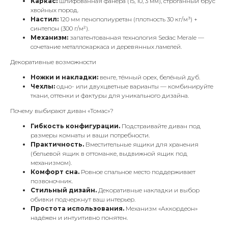
Каркас:
шлифованная фанера (15, 10, 3 мм), строганный брус
хвойных пород.
Настил:
120 мм пенополиуретан (плотность 30 кг/м³) +
синтепон (300 г/м²).
Механизм:
запатентованная технология Sedac Merale —
сочетание металлокаркаса и деревянных ламелей.
Декоративные возможности
Ножки и накладки:
венге, тёмный орех, белёный дуб.
Чехлы:
одно- или двухцветные варианты — комбинируйте
ткани, оттенки и фактуры для уникального дизайна.
Почему выбирают диван «Томас»?
Гибкость конфигурации.
Подстраивайте диван под
размеры комнаты и ваши потребности.
Практичность.
Вместительные ящики для хранения
(бельевой ящик в оттоманке, выдвижной ящик под
механизмом).
Комфорт сна.
Ровное спальное место поддерживает
позвоночник.
Стильный дизайн.
Декоративные накладки и выбор
обивки подчеркнут ваш интерьер.
Простота использования.
Механизм «Аккордеон»
надёжен и интуитивно понятен.