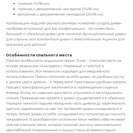
прямые (11х116 см);
прямые, с декоративной накладкой (11х116 см);
фигурные, с декоративной накладкой (21х116 см).
Комбинация модулей разного размера позволяет создать диван
наиболее актуальной для вас конфигурации - это может быть
большой п-образный диван для гостиной, функциональный диван
для спальни или компактный диван с вместительным ящиком для
хранения для детской.
Особенности спального места
Главная особенность модульной серии Томас - спальное место на
основе механизма «Аккордеон». Надежный и простой в
использовании, этот механизм подойдет для ежедневного
использования. Просто потяните на себя диван за удобную ручку
в центре царги дивана – и перед вами просторная удобная кровать.
Процесс трансформации заключается в перемещении сиденья
вперед. Вслед за сиденьем двигается, опускаясь и раскладываясь,
спинка. Превращение кровати в диван осуществляется в обратном
порядке: немного подняв переднюю часть дивана до характерного
щелчка, надавливаем на нее, что заставляет диван складываться и
теперь толкая диван от себя, складываем его полностью до полного
закрывания. В разобранном состоянии такая мебель обеспечивает
ровное спальное место, которое помогает достичь максимального
расслабления позвоночника и мышц спины во время отдыха.