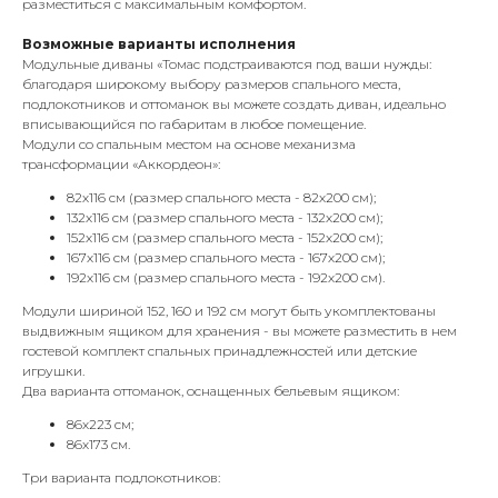
разместиться с максимальным комфортом.
Возможные варианты исполнения
Модульные диваны «Томас подстраиваются под ваши нужды:
благодаря широкому выбору размеров спального места,
подлокотников и оттоманок вы можете создать диван, идеально
вписывающийся по габаритам в любое помещение.
Модули со спальным местом на основе механизма
трансформации «Аккордеон»:
82х116 см (размер спального места - 82х200 см);
132х116 см (размер спального места - 132х200 см);
152х116 см (размер спального места - 152х200 см);
167х116 см (размер спального места - 167х200 см);
192х116 см (размер спального места - 192х200 см).
Модули шириной 152, 160 и 192 см могут быть укомплектованы
выдвижным ящиком для хранения - вы можете разместить в нем
гостевой комплект спальных принадлежностей или детские
игрушки.
Два варианта оттоманок, оснащенных бельевым ящиком:
86х223 см;
86х173 см.
Три варианта подлокотников: