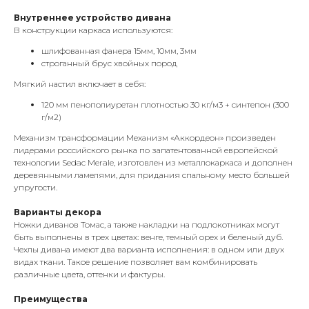
Внутреннее устройство дивана
В конструкции каркаса используются:
шлифованная фанера 15мм, 10мм, 3мм
строганный брус хвойных пород
Мягкий настил включает в себя:
120 мм пенополиуретан плотностью 30 кг/м3 + синтепон (300
г/м2)
Механизм трансформации Механизм «Аккордеон» произведен
лидерами российского рынка по запатентованной европейской
технологии Sedac Merale, изготовлен из металлокаркаса и дополнен
деревянными ламелями, для придания спальному место большей
упругости.
Варианты декора
Ножки диванов Томас, а также накладки на подлокотниках могут
быть выполнены в трех цветах: венге, темный орех и беленый дуб.
Чехлы дивана имеют два варианта исполнения: в одном или двух
видах ткани. Такое решение позволяет вам комбинировать
различные цвета, оттенки и фактуры.
Преимущества