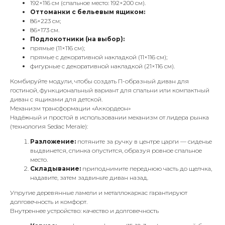
192×116 см (спальное место: 192×200 см).
Оттоманки с бельевым ящиком:
86×223 см;
86×173 см.
Подлокотники (на выбор):
прямые (11×116 см);
прямые с декоративной накладкой (11×116 см);
фигурные с декоративной накладкой (21×116 см).
Комбируйте модули, чтобы создать П-образный диван для
гостиной, функциональный вариант для спальни или компактный
диван с ящиками для детской.
Механизм трансформации «Аккордеон»
Надёжный и простой в использовании механизм от лидера рынка
(технология Sedac Merale):
Разложение:
потяните за ручку в центре царги — сиденье
выдвинется, спинка опустится, образуя ровное спальное
место.
Складывание:
приподнимите переднюю часть до щелчка,
надавите, затем задвиньте диван назад.
Упругие деревянные ламели и металлокаркас гарантируют
долговечность и комфорт.
Внутреннее устройство: качество и долговечность