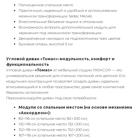
Полноценное спальные место
Практичный, надежный и удобный в использовании
механизм трансформации Sedac Merale.
Вместительные бельевые ящики в оттоманках
Возможность встроить дополнительный модуль для
харанения под механизмом трансформации
Декоративные накладки на подлокотниках трех цветов
Буковые опоры, высотой 5 см
Угловой диван «Томас»: модульность, комфорт и
функциональность
Угловой диван
«Томас»
от мебельной студии ЛЮКСОР — это
универсальное решение для спальни, гостиной или детской. Его
модульная конструкция позволяет создать диван, идеально
вписывающийся в любое пространство, даже самое компактное.
Варианты исполнения
Персонализируйте диван под свои потребности:
Модули со спальным местом (на основе механизма
«Аккордеон»):
82×116 см (спальное место: 82×200 см);
132×116 см (спальное место: 132×200 см);
152×116 см (спальное место: 152×200 см);
167×116 см (спальное место: 167×200 см);