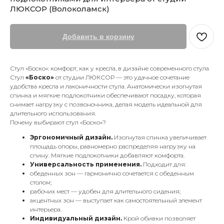
ЛЮКСОР (Волоколамск)
Добавить в корзину
Стул «Боско»: комфорт, как у кресла, в дизайне современного стула
Стул
«Боско»
от студии ЛЮКСОР — это удачное сочетание
удобства кресла и лаконичности стула. Анатомически изогнутая
спинка и мягкие подлокотники обеспечивают посадку, которая
снимает нагрузку с позвоночника, делая модель идеальной для
длительного использования.
Почему выбирают стул «Боско»?
Эргономичный дизайн.
Изогнутая спинка увеличивает
площадь опоры, равномерно распределяя нагрузку на
спину. Мягкие подлокотники добавляют комфорта.
Универсальность применения.
Подходит для:
обеденных зон — гармонично сочетается с обеденным
столом;
рабочих мест — удобен для длительного сидения;
акцентных зон — выступает как самостоятельный элемент
интерьера.
Индивидуальный дизайн.
Крой обивки позволяет