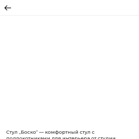
Стул „Боско“ — комфортный стул с
подлокотниками для интерьера от студии