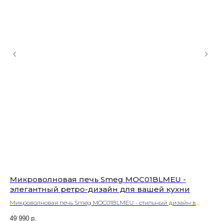
Микроволновая печь Smeg MOC01BLMEU -
Мо
элегантный ретро-дизайн для вашей кухни
ку
Микроволновая печь Smeg MOC01BLMEU - стильный дизайн в
Куп
стиле ретро, мощность 900W. Доставка по Москве и области.
Раз
49 990
р.
44 
Гарантия производителя.