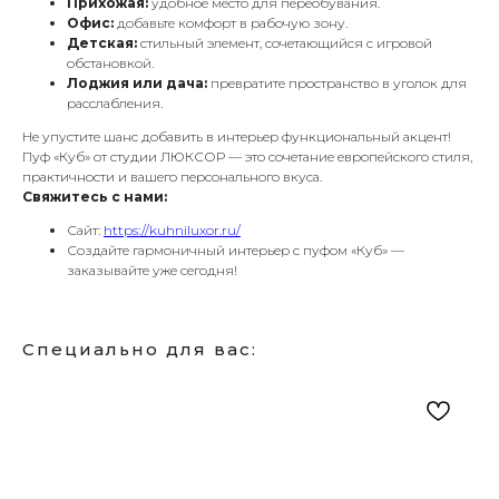
Прихожая:
удобное место для переобувания.
Офис:
добавьте комфорт в рабочую зону.
Детская:
стильный элемент, сочетающийся с игровой
обстановкой.
Лоджия или дача:
превратите пространство в уголок для
расслабления.
Не упустите шанс добавить в интерьер функциональный акцент!
Пуф «Куб» от студии ЛЮКСОР — это сочетание европейского стиля,
практичности и вашего персонального вкуса.
Свяжитесь с нами:
Сайт:
https://kuhniluxor.ru/
Создайте гармоничный интерьер с пуфом «Куб» —
заказывайте уже сегодня!
Специально для вас: