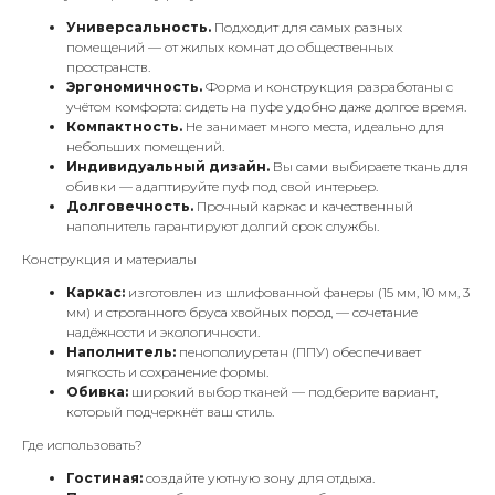
Универсальность.
Подходит для самых разных
помещений — от жилых комнат до общественных
пространств.
Эргономичность.
Форма и конструкция разработаны с
учётом комфорта: сидеть на пуфе удобно даже долгое время.
Компактность.
Не занимает много места, идеально для
небольших помещений.
Индивидуальный дизайн.
Вы сами выбираете ткань для
обивки — адаптируйте пуф под свой интерьер.
Долговечность.
Прочный каркас и качественный
наполнитель гарантируют долгий срок службы.
Конструкция и материалы
Каркас:
изготовлен из шлифованной фанеры (15 мм, 10 мм, 3
мм) и строганного бруса хвойных пород — сочетание
надёжности и экологичности.
Наполнитель:
пенополиуретан (ППУ) обеспечивает
мягкость и сохранение формы.
Обивка:
широкий выбор тканей — подберите вариант,
который подчеркнёт ваш стиль.
Где использовать?
Гостиная:
создайте уютную зону для отдыха.