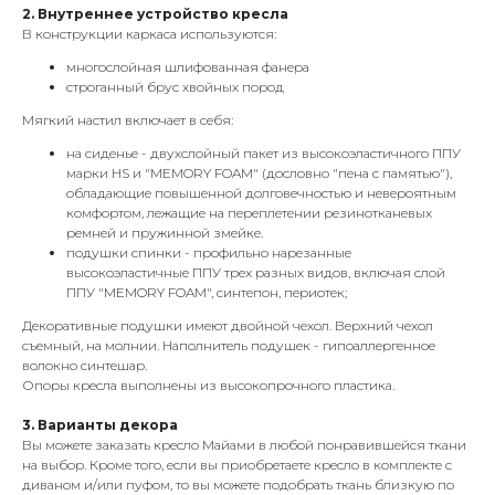
2. Внутреннее устройство кресла
В конструкции каркаса используются:
многослойная шлифованная фанера
строганный брус хвойных пород
Мягкий настил включает в себя:
на сиденье - двухслойный пакет из высокоэластичного ППУ
марки HS и "MEMORY FOAM" (дословно "пена с памятью"),
обладающие повышенной долговечностью и невероятным
комфортом, лежащие на переплетении резинотканевых
ремней и пружинной змейке.
подушки спинки - профильно нарезанные
высокоэластичные ППУ трех разных видов, включая слой
ППУ "MEMORY FOAM", синтепон, периотек;
Декоративные подушки имеют двойной чехол. Верхний чехол
съемный, на молнии. Наполнитель подушек - гипоаллергенное
волокно синтешар.
Опоры кресла выполнены из высокопрочного пластика.
3. Варианты декора
Вы можете заказать кресло Майами в любой понравившейся ткани
на выбор. Кроме того, если вы приобретаете кресло в комплекте с
диваном и/или пуфом, то вы можете подобрать ткань близкую по