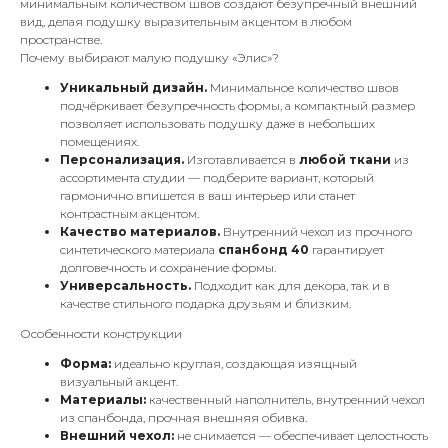
минимальным количеством швов создают безупречный внешний
вид, делая подушку выразительным акцентом в любом
пространстве.
Почему выбирают малую подушку «Элис»?
Уникальный дизайн.
Минимальное количество швов
подчёркивает безупречность формы, а компактный размер
позволяет использовать подушку даже в небольших
помещениях.
Персонализация.
Изготавливается в
любой ткани
из
ассортимента студии — подберите вариант, который
гармонично впишется в ваш интерьер или станет
контрастным акцентом.
Качество материалов.
Внутренний чехол из прочного
синтетического материала
спанбонд 40
гарантирует
долговечность и сохранение формы.
Универсальность.
Подходит как для декора, так и в
качестве стильного подарка друзьям и близким.
Особенности конструкции
Форма:
идеально круглая, создающая изящный
визуальный акцент.
Материалы:
качественный наполнитель, внутренний чехол
из спанбонда, прочная внешняя обивка.
Внешний чехол:
не снимается — обеспечивает целостность