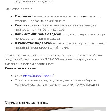
и долговечность изделия.
Где использовать?
Гостиная:
разместите на диване, кресле или журнальном
столике — добавьте яркий акцент.
Спальня:
освежите интерьер, расположив подушку на
прикроватной тумбе или комоде.
Кабинет или зона отдыха:
создайте уютную атмосферу с
помощью компактного декора.
В качестве подарка:
стильная малая подушка-шар станет
приятным сюрпризом для близких.
Не упустите шанс добавить в интерьер нотку элегантности! Малая
подушка «Элис» от студии ЛЮКСОР — сочетание трендового
дизайна, качества и практичности.
Свяжитесь с нами:
Сайт:
https://kuhniluxor.ru/
Подарите своему дому индивидуальность — выберите
малую декоративную подушку-шар «Элис» уже сегодня!
Специально для вас: