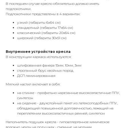
В последнем случае кресло обязательно должно иметь
подлокотники.
Подлокотники представлены в 4 вариантах:
узкий (габариты 6х64 см)
стандартный (габариты 17х64 см)
классический (габариты 20х64 см)
широкий (габариты 30х51 см)
Внутреннее устройство кресла
В конструкции каркаса используются:
шлифованная фанера 15мм, 10мм, 3мм
строганный брус хвойных пород
ДСП ламинированная
Мягкий настил включает в себя:
на спинке - профильно нарезанные высокоэластичные ППУ,
синтепон
на сидение - двухслойный пакет из латексоподобных ППУ,
обладающий повышенной долговечностью, лежащий на
переплетении высокоэластичных ремней, синтепон
Наполнитель подушек кресла - гипоаллергенное химическое
волокно, чехлы на подушках - съемные, на молнии.