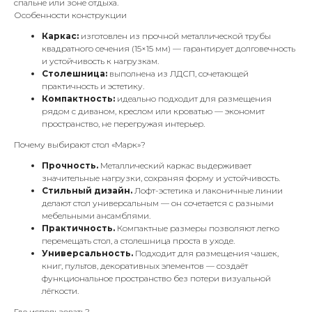
спальне или зоне отдыха.
Особенности конструкции
Каркас:
изготовлен из прочной металлической трубы
квадратного сечения (15×15 мм) — гарантирует долговечность
и устойчивость к нагрузкам.
Столешница:
выполнена из ЛДСП, сочетающей
практичность и эстетику.
Компактность:
идеально подходит для размещения
рядом с диваном, креслом или кроватью — экономит
пространство, не перегружая интерьер.
Почему выбирают стол «Марк»?
Прочность.
Металлический каркас выдерживает
значительные нагрузки, сохраняя форму и устойчивость.
Стильный дизайн.
Лофт-эстетика и лаконичные линии
делают стол универсальным — он сочетается с разными
мебельными ансамблями.
Практичность.
Компактные размеры позволяют легко
перемещать стол, а столешница проста в уходе.
Универсальность.
Подходит для размещения чашек,
книг, пультов, декоративных элементов — создаёт
функциональное пространство без потери визуальной
лёгкости.
Где использовать?