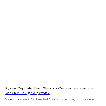
Кухня Capitale Feel Glam от Cucina: роскошь и
Ми
блеск в каждой детали
Ku
Роскошная кухня Capitale Feel Glam в стиле гламур: глянцевые
Вс
фасады, золотые акценты, модульные решения. Создайте
ком