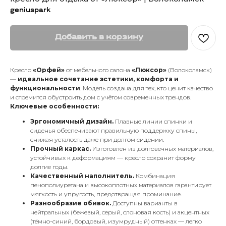
geniuspark
Добавить в корзину
Кресло
«Орфей»
от мебельного салона
«Люксор»
(Волоколамск)
—
идеальное сочетание эстетики, комфорта и
функциональности
. Модель создана для тех, кто ценит качество
и стремится обустроить дом с учётом современных трендов.
Ключевые особенности:
Эргономичный дизайн.
Плавные линии спинки и
сиденья обеспечивают правильную поддержку спины,
снижая усталость даже при долгом сидении.
Прочный каркас.
Изготовлен из долговечных материалов,
устойчивых к деформациям — кресло сохранит форму
долгие годы.
Качественный наполнитель.
Комбинация
пенополиуретана и высокоплотных материалов гарантирует
мягкость и упругость, предотвращая проминание.
Разнообразие обивок.
Доступны варианты в
нейтральных (бежевый, серый, слоновая кость) и акцентных
(тёмно-синий, бордовый, изумрудный) оттенках — легко