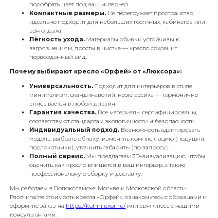
подобрать цвет под ваш интерьер.
Компактные размеры.
Не перегружает пространство,
идеально подходит для небольших гостиных, кабинетов или
зон отдыха.
Лёгкость ухода.
Материалы обивки устойчивы к
загрязнениям, просты в чистке — кресло сохранит
первозданный вид.
Почему выбирают кресло «Орфей» от «Люксора»:
Универсальность.
Подходит для интерьеров в стиле
минимализм, скандинавский, неоклассика — гармонично
вписывается в любой дизайн.
Гарантия качества.
Все материалы сертифицированы,
соответствуют стандартам экологичности и безопасности.
Индивидуальный подход.
Возможность адаптировать
модель: выбрать обивку, изменить комплектацию (подушки,
подлокотники), уточнить габариты (по запросу).
Полный сервис.
Мы предлагаем 3D-визуализацию, чтобы
оценить, как кресло впишется в ваш интерьер, а также
профессиональную сборку и доставку.
Мы работаем в Волоколамске, Москве и Московской области.
Рассчитайте стоимость кресла «Орфей», ознакомьтесь с образцами и
оформите заказ на
https://kuhniluxor.ru/
или свяжитесь с нашими
консультантами.