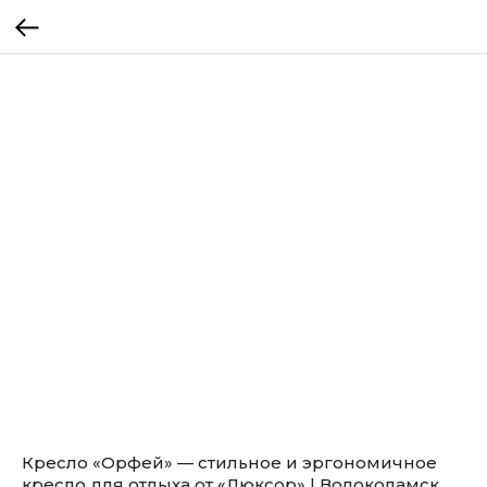
Кресло «Орфей» — стильное и эргономичное
кресло для отдыха от «Люксор» | Волоколамск