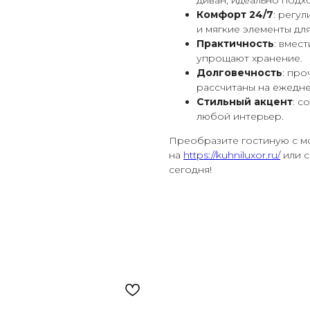
диван, идеально подх
Комфорт 24/7
: регу
и мягкие элементы дл
Практичность
: вмес
упрощают хранение.
Долговечность
: пр
рассчитаны на ежедн
Стильный акцент
: с
любой интерьер.
Преобразите гостиную с м
на
https://kuhniluxor.ru/
или с
сегодня!