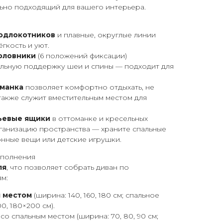
ьно подходящий для вашего интерьера.
одлокотников
и плавные, округлые линии
гкость и уют.
оловники
(6 положений фиксации)
льную поддержку шеи и спины — подходит для
оманка
позволяет комфортно отдыхать, не
 также служит вместительным местом для
ьевые ящики
в оттоманке и кресельных
ганизацию пространства — храните спальные
нные вещи или детские игрушки.
сполнения
ля
, что позволяет собрать диван по
м:
м местом
(ширина: 140, 160, 180 см; спальное
0, 180×200 см).
со спальным местом (ширина: 70, 80, 90 см;