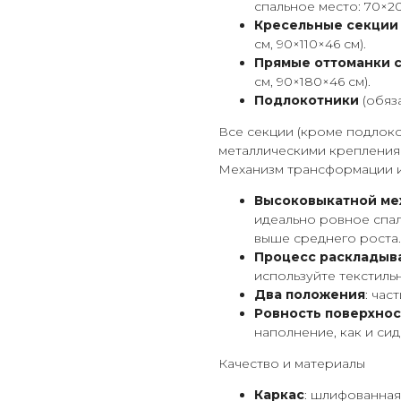
спальное место: 70×20
Кресельные секции
см, 90×110×46 см).
Прямые оттоманки 
см, 90×180×46 см).
Подлокотники
(обяз
Все секции (кроме подлок
металлическими креплениям
Механизм трансформации и
Высоковыкатной ме
идеально ровное спа
выше среднего роста.
Процесс раскладыв
используйте текстиль
Два положения
: час
Ровность поверхнос
наполнение, как и сид
Качество и материалы
Каркас
: шлифованная 