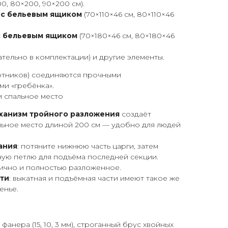
0, 80×200, 90×200 см).
 с бельевым ящиком
(70×110×46 см, 80×110×46
с бельевым ящиком
(70×180×46 см, 80×180×46
ательно в комплектации) и другие элементы.
отников) соединяются прочными
и «гребёнка».
 спальное место
ханизм тройного разложения
создаёт
льное место длиной 200 см — удобно для людей
ания
: потяните нижнюю часть царги, затем
ную петлю для подъёма последней секции.
тично и полностью разложенное.
ти
: выкатная и подъёмная части имеют такое же
енье.
фанера (15, 10, 3 мм), строганный брус хвойных