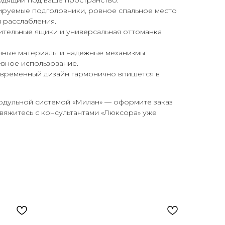
одящий под ваше пространство.
лируемые подголовники, ровное спальное место
я расслабления.
тительные ящики и универсальная оттоманка
очные материалы и надёжные механизмы
евное использование.
овременный дизайн гармонично впишется в
одульной системой «Милан» — оформите заказ
вяжитесь с консультантами «Люксора» уже