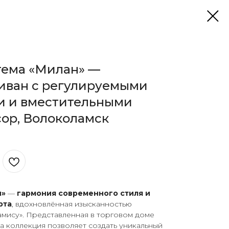
тема «Милан» —
иван с регулируемыми
и и вместительными
ор, Волоколамск
н»
—
гармония современного стиля и
рта
, вдохновлённая изысканностью
амису». Представленная в торговом доме
та коллекция позволяет создать уникальный