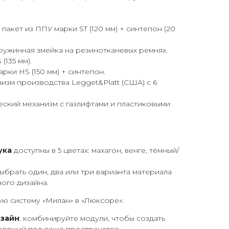
пакет из ППУ марки ST (120 мм) + синтепон (20
ружинная змейка на резинотканевых ремнях.
(135 мм).
рки HS (150 мм) + синтепон.
низм производства Legget&Platt (США) с 6
ческий механизм с газлифтами и пластиковыми
ука
доступны в 5 цветах: махагон, венге, тёмный/
выбрать один, два или три варианта материала
ного дизайна.
ю систему «Милан» в «Люксоре»:
зайн
: комбинируйте модули, чтобы создать