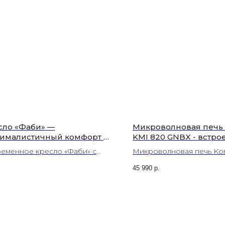
сло «Фаби» —
Микроволновая печь 
ималистичный комфорт и
KMI 820 GNBX - встро
ь для вашего интерьера |
модель с функцией г
еменное кресло «Фаби» с
Микроволновая печь Kor
сор, Волоколамск
кими опорами и лаконичным
820 GNBX - встроенная 
45 990
р.
йном — создайте уютный
грилем. Доставка по Мос
ок с «Люксором»!
области. Цена, характер
отзывы на сайте.