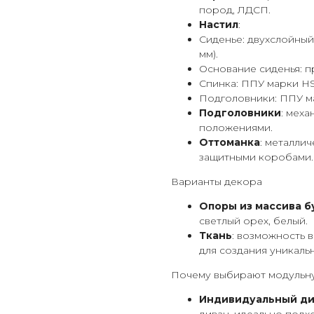
пород, ЛДСП.
Настил
:
Сиденье: двухслойный 
мм).
Основание сиденья: п
Спинка: ППУ марки HS 
Подголовники: ППУ ма
Подголовники
: меха
положениями.
Оттоманка
: металли
защитными коробами.
Варианты декора
Опоры из массива б
светлый орех, белый.
Ткань
: возможность 
для создания уникаль
Почему выбирают модульну
Индивидуальный ди