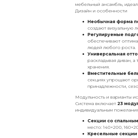
мебельный ансамбль, идеал
Дизайн и особенности
Необычная форма п
создают визуальную лё
Регулируемые подг
обеспечивают оптима
людей любого роста.
Универсальная отт
раскладывая диван, а
хранения.
Вместительные бел
секциях упрощают ор
принадлежности, сезо
Модульность и варианты и
Система включает
23 моду
индивидуальным пожелания
Секции со спальны
место: 140×200, 160×20
Кресельные секции