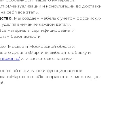
ая особенности вашего интерьера.
От 3D-визуализации и консультации до доставки
на себя все этапы.
ство.
Мы создаём мебель с учётом российских
, уделяя внимание каждой детали.
се материалы сертифицированы и
ртам безопасности.
ке, Москве и Московской области.
ового дивана «Мартин», выберите обивку и
niluxor.ru/
или свяжитесь с нашими
гостиной в стильное и функциональное
ван «Мартин» от «Люксора» станет местом, где
а!