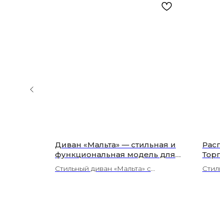
“ от
Диван «Мальта» — стильная и
Рас
дайте
функциональная модель для
Тор
измом
гостиной от «Люксор» |
стил
й диван
Стильный диван «Мальта» с
Стил
ск)
Волоколамск
Вол
фин“:
лаконичным дизайном и
прод
ыбирайте
продуманной эргономикой —
каче
ьный
создайте уютную зону отдыха в
гове
ьни или
вашей гостиной с «Люксором».
ие и