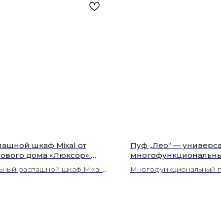
пашной шкаф Mixal от
Пуф „Лео“ — универс
гового дома «Люксор»:
многофункциональн
ь и функциональность |
для интерьера от сту
ьный распашной шкаф Mixal с
Многофункциональный п
околамск
ЛЮКСОР (Волоколамс
уманной системой хранения,
украсит любой интерье
ственными материалами и дол
используйте как сиденье
чной фурнитурой. Изготовлен
столик! Подходит для сп
 установка в Волоколамске.
гостиной, прихожей. Соз