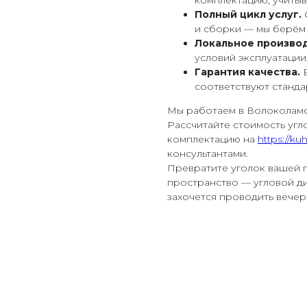
комплектацию, учитыв
Полный цикл услуг.
и сборки — мы берём 
Локальное производ
условий эксплуатации
Гарантия качества.
В
соответствуют станда
Мы работаем в Волоколамс
Рассчитайте стоимость угл
комплектацию на
https://kuh
консультантами.
Превратите уголок вашей 
пространство — угловой ди
захочется проводить вечер