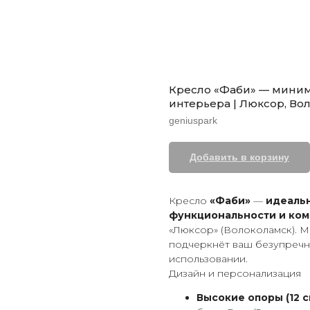
Кресло «Фаби» — миним
интерьера | Люксор, Во
geniuspark
Добавить в корзину
Кресло
«Фаби»
—
идеаль
функциональности и ко
«Люксор» (Волоколамск). 
подчеркнёт ваш безупречн
использовании.
Дизайн и персонализация
Высокие опоры (12 с