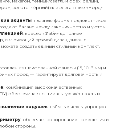
венге, махагон, тёмный/светлый орех, белый),
хром, золото, чёрный) или элегантные «Норд»
гкие акценты
: плавные формы подлокотников
создают баланс между лаконичностью и уютом.
оллекцией
: кресло «Фаби» дополняет
р, включающий прямой диван, диван с
 можете создать единый стильный комплект.
готовлен из шлифованной фанеры (15, 10, 3 мм) и
ойных пород — гарантирует долговечность и
ье
: комбинация высококачественных
ПУ) обеспечивает оптимальную жёсткость и
аполнение подушек
: съёмные чехлы упрощают
ериметру
: облегчает зонирование помещения и
 любой стороны.