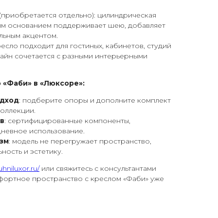
(приобретается отдельно): цилиндрическая
им основанием поддерживает шею, добавляет
льным акцентом.
ресло подходит для гостиных, кабинетов, студий
айн сочетается с разными интерьерными
 «Фаби» в «Люксоре»:
одход
: подберите опоры и дополните комплект
оллекции.
в
: сертифицированные компоненты,
дневное использование.
зм
: модель не перегружает пространство,
ность и эстетику.
uhniluxor.ru/
или свяжитесь с консультантами
фортное пространство с креслом «Фаби» уже