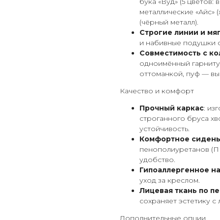
бука «Вуд» (5 цветов: 
металлические «Айс» (
(чёрный металл).
Строгие линии и мя
и набивные подушки 
Совместимость с к
одноимённый гарниту
оттоманкой, пуф — вы
Качество и комфорт
Прочный каркас
: из
строганного бруса хв
устойчивость.
Комфортное сиден
пенополиуретанов (П
удобство.
Гипоаллергенное н
уход за креслом.
Лицевая ткань по п
сохраняет эстетику с
Дополнительные опции