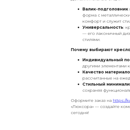
Валик-подголовник
форма с металлическ
комфорт и служит сти
Универсальность
: к
— его лаконичный диз
стилями.
Почему выбирают кресло
Индивидуальный п
другими элементами к
Качество материало
рассчитанные на еже
Стильный минимали
сохраняя функциональ
Оформите заказ на
https://k
«Люксора» — создайте ком
сегодня!