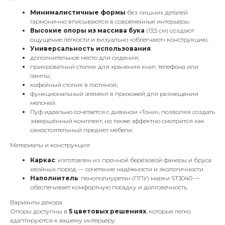
Минималистичные формы
без лишних деталей
гармонично вписываются в современные интерьеры.
Высокие опоры из массива бука
(13,5 см) создают
ощущение лёгкости и визуально «облегчают» конструкцию.
Универсальность использования
:
дополнительное место для сидения;
прикроватный столик для хранения книг, телефона или
лампы;
кофейный столик в гостиной;
функциональный элемент в прихожей для размещения
мелочей.
Пуф идеально сочетается с диваном «Тони», позволяя создать
завершённый комплект, но также эффектно смотрится как
самостоятельный предмет мебели.
Материалы и конструкция
Каркас
: изготовлен из прочной берёзовой фанеры и бруса
хвойных пород — сочетание надёжности и экологичности.
Наполнитель
: пенополиуретан (ППУ) марки ST3040 —
обеспечивает комфортную посадку и долговечность.
Варианты декора
Опоры доступны в
5 цветовых решениях
, которые легко
адаптируются к вашему интерьеру: