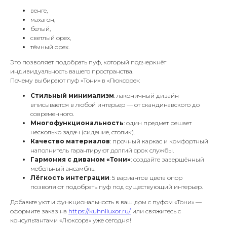
венге,
махагон,
белый,
светлый орех,
тёмный орех.
Это позволяет подобрать пуф, который подчеркнёт
индивидуальность вашего пространства.
Почему выбирают пуф «Тони» в «Люксоре»:
Стильный минимализм
: лаконичный дизайн
вписывается в любой интерьер — от скандинавского до
современного.
Многофункциональность
: один предмет решает
несколько задач (сидение, столик).
Качество материалов
: прочный каркас и комфортный
наполнитель гарантируют долгий срок службы.
Гармония с диваном «Тони»
: создайте завершённый
мебельный ансамбль.
Лёгкость интеграции
: 5 вариантов цвета опор
позволяют подобрать пуф под существующий интерьер.
Добавьте уют и функциональность в ваш дом с пуфом «Тони» —
оформите заказ на
https://kuhniluxor.ru/
или свяжитесь с
консультантами «Люксора» уже сегодня!