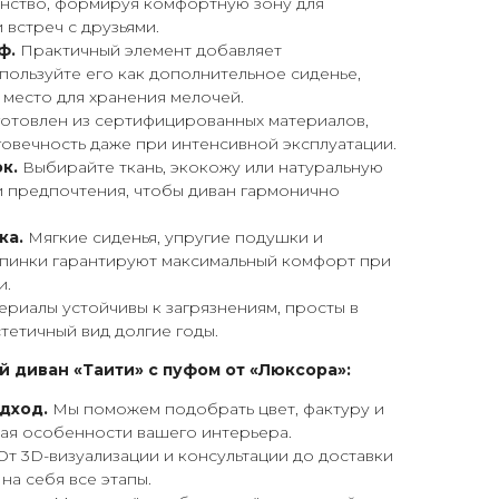
анство, формируя комфортную зону для
 встреч с друзьями.
ф.
Практичный элемент добавляет
пользуйте его как дополнительное сиденье,
и место для хранения мелочей.
отовлен из сертифицированных материалов,
овечность даже при интенсивной эксплуатации.
к.
Выбирайте ткань, экокожу или натуральную
и предпочтения, чтобы диван гармонично
ка.
Мягкие сиденья, упругие подушки и
пинки гарантируют максимальный комфорт при
и.
риалы устойчивы к загрязнениям, просты в
стетичный вид долгие годы.
 диван «Таити» с пуфом от «Люксора»:
дход.
Мы поможем подобрать цвет, фактуру и
ая особенности вашего интерьера.
От 3D-визуализации и консультации до доставки
на себя все этапы.