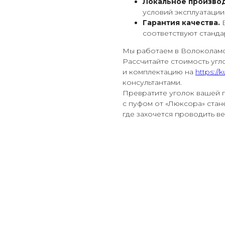
Локальное производ
условий эксплуатации
Гарантия качества.
В
соответствуют станда
Мы работаем в Волоколамс
Рассчитайте стоимость угл
и комплектацию на
https://k
консультантами.
Превратите уголок вашей г
с пуфом от «Люксора» стане
где захочется проводить ве