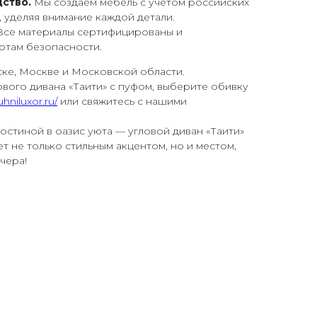
ство.
Мы создаём мебель с учётом российских
, уделяя внимание каждой детали.
се материалы сертифицированы и
ртам безопасности.
ке, Москве и Московской области.
ового дивана «Таити» с пуфом, выберите обивку
uhniluxor.ru/
или свяжитесь с нашими
остиной в оазис уюта — угловой диван «Таити»
т не только стильным акцентом, но и местом,
чера!