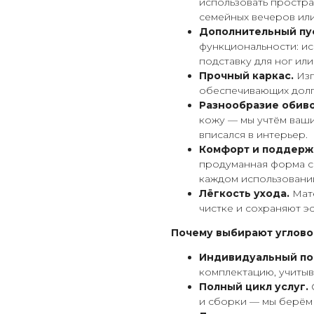
использовать простр
семейных вечеров или
Дополнительный пу
функциональности: ис
подставку для ног ил
Прочный каркас.
Изг
обеспечивающих долг
Разнообразие обиво
кожу — мы учтём ваш
вписался в интерьер.
Комфорт и поддерж
продуманная форма с
каждом использовани
Лёгкость ухода.
Мате
чистке и сохраняют э
Почему выбирают угловой
Индивидуальный по
комплектацию, учитыв
Полный цикл услуг.
и сборки — мы берём 