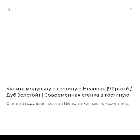
Купить модульную гостиную Неаполь (Чёрный /
Ма
Дуб Золотой) | Современная стенка в гостиную
Пу
мод
Стильная модульная гостиная Неаполь в контрастном сочетании
пол
Чёрный и Дуб Золотой. Современный дизайн в стиле лофт,
гос
вместительные модули и высокое качество. Соберите свой
пол
идеальный комплект и оформите заказ с доставкой!
ком