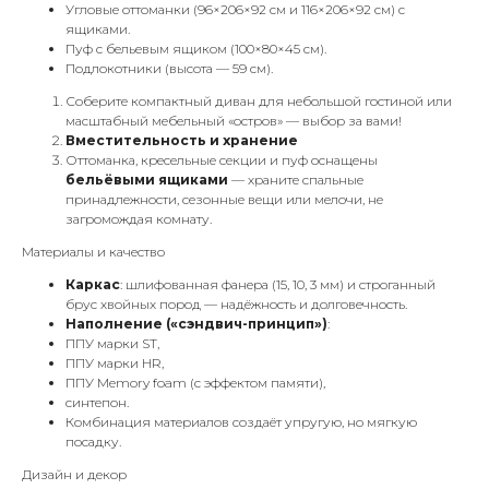
Угловые оттоманки (96×206×92 см и 116×206×92 см) с
ящиками.
Пуф с бельевым ящиком (100×80×45 см).
Подлокотники (высота — 59 см).
Соберите компактный диван для небольшой гостиной или
масштабный мебельный «остров» — выбор за вами!
Вместительность и хранение
Оттоманка, кресельные секции и пуф оснащены
бельёвыми ящиками
— храните спальные
принадлежности, сезонные вещи или мелочи, не
загромождая комнату.
Материалы и качество
Каркас
: шлифованная фанера (15, 10, 3 мм) и строганный
брус хвойных пород — надёжность и долговечность.
Наполнение («сэндвич-принцип»)
:
ППУ марки ST,
ППУ марки HR,
ППУ Memory foam (с эффектом памяти),
синтепон.
Комбинация материалов создаёт упругую, но мягкую
посадку.
Дизайн и декор