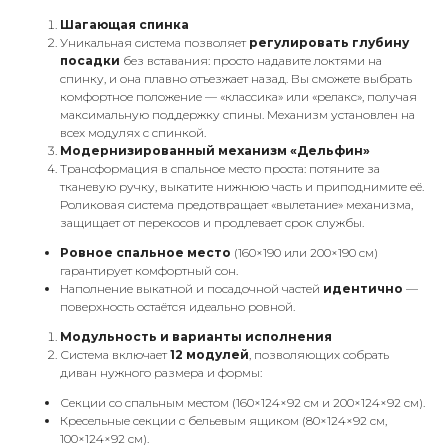
Шагающая спинка
Уникальная система позволяет
регулировать глубину
посадки
без вставания: просто надавите локтями на
спинку, и она плавно отъезжает назад. Вы сможете выбрать
комфортное положение — «классика» или «релакс», получая
максимальную поддержку спины. Механизм установлен на
всех модулях с спинкой.
Модернизированный механизм «Дельфин»
Трансформация в спальное место проста: потяните за
тканевую ручку, выкатите нижнюю часть и приподнимите её.
Роликовая система предотвращает «вылетание» механизма,
защищает от перекосов и продлевает срок службы.
Ровное спальное место
(160×190 или 200×190 см)
гарантирует комфортный сон.
Наполнение выкатной и посадочной частей
идентично
—
поверхность остаётся идеально ровной.
Модульность и варианты исполнения
Система включает
12 модулей
, позволяющих собрать
диван нужного размера и формы:
Секции со спальным местом (160×124×92 см и 200×124×92 см).
Кресельные секции с бельевым ящиком (80×124×92 см,
100×124×92 см).