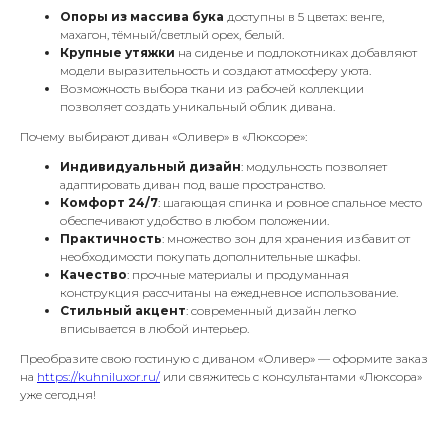
Опоры из массива бука
доступны в 5 цветах: венге,
махагон, тёмный/светлый орех, белый.
Крупные утяжки
на сиденье и подлокотниках добавляют
модели выразительность и создают атмосферу уюта.
Возможность выбора ткани из рабочей коллекции
позволяет создать уникальный облик дивана.
Почему выбирают диван «Оливер» в «Люксоре»:
Индивидуальный дизайн
: модульность позволяет
адаптировать диван под ваше пространство.
Комфорт 24/7
: шагающая спинка и ровное спальное место
обеспечивают удобство в любом положении.
Практичность
: множество зон для хранения избавит от
необходимости покупать дополнительные шкафы.
Качество
: прочные материалы и продуманная
конструкция рассчитаны на ежедневное использование.
Стильный акцент
: современный дизайн легко
вписывается в любой интерьер.
Преобразите свою гостиную с диваном «Оливер» — оформите заказ
на
https://kuhniluxor.ru/
или свяжитесь с консультантами «Люксора»
уже сегодня!