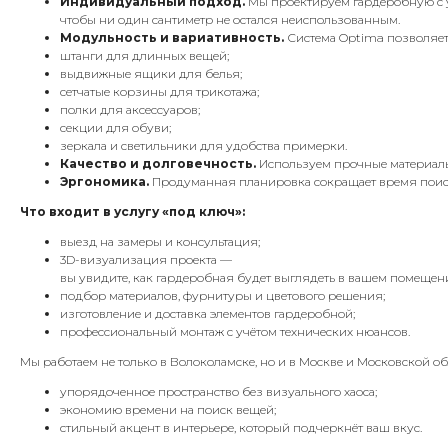
Индивидуальный подход.
Мы проектируем гардеробную с у
чтобы ни один сантиметр не остался неиспользованным.
Модульность и вариативность.
Система Optima позволяет
штанги для длинных вещей;
выдвижные ящики для белья;
сетчатые корзины для трикотажа;
полки для аксессуаров;
секции для обуви;
зеркала и светильники для удобства примерки.
Качество и долговечность.
Используем прочные материалы,
Эргономика.
Продуманная планировка сокращает время поиск
Что входит в услугу «под ключ»:
выезд на замеры и консультация;
3D-визуализация проекта —
вы увидите, как гардеробная будет выглядеть в вашем помещен
подбор материалов, фурнитуры и цветового решения;
изготовление и доставка элементов гардеробной;
профессиональный монтаж с учётом технических нюансов.
Мы работаем не только в Волоколамске, но и в Москве и Московской об
упорядоченное пространство без визуального хаоса;
экономию времени на поиск вещей;
стильный акцент в интерьере, который подчеркнёт ваш вкус.