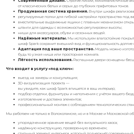
Современный дизайн.
Строгие линии, минималистичные акц
от классических белых и серых до глубоких графитовых тонов.
Продуманная система хранения.
Внутри шкафа реализова
регулируемые полки для гибкой настройки пространства под в
вместительные выдвижные ящики с плавным механизмом откры
штанги для одежды с возможностью регулировки высоты;
ниши для аксессуаров, обуви и сезонных вещей.
Надёжные материалы.
Мы используем влагостойкие покрыт
шкаф Spark сохранит внешний вид и функциональность долгие 
Адаптация под ваше пространство.
Модель можно изгото
будь то узкая ниша или просторная комната.
Лёгкость использования.
Распашные двери оснащены бесшу
Что входит в услугу «под ключ»:
выезд на замеры и консультация;
3D-визуализация проекта —
вы увидите, как шкаф Spark впишется в ваш интерьер;
подбор отделки, фурнитуры и наполнения с учётом вашего бюдж
изготовление и доставка элементов;
профессиональный монтаж с соблюдением технологических стан
Мы работаем не только в Волоколамске, но и в Москве и Московской о
упорядоченное хранение вещей без визуального хаоса;
надёжную конструкцию, проверенную временем;
стильный элемент интерьера, который подчеркнёт современный 