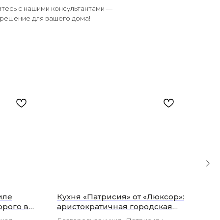
итесь с нашими консультантами —
решение для вашего дома!
иле
Кухня «Патрисия» от «Люксор»:
Дек
орого в
аристократичная городская
„Те
классика для вашего
сти