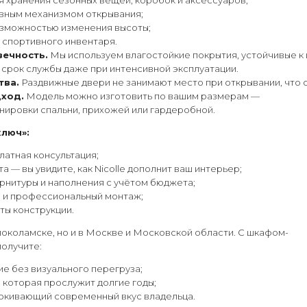
я хранения сезонных вещей, коробок и аксессуаров;
вным механизмом открывания;
озможностью изменения высоты;
и спортивного инвентаря.
вечность.
Мы используем влагостойкие покрытия, устойчивые к
 срок службы даже при интенсивной эксплуатации.
тва.
Раздвижные двери не занимают место при открывании, что 
ход.
Модель можно изготовить по вашим размерам —
нировки спальни, прихожей или гардеробной.
ключ»:
латная консультация;
а — вы увидите, как Nicolle дополнит ваш интерьер;
рнитуры и наполнения с учётом бюджета;
а и профессиональный монтаж;
ты конструкции.
околамске, но и в Москве и Московской области. С шкафом-
получите:
е без визуального перегруза;
 которая прослужит долгие годы;
ёркивающий современный вкус владельца.