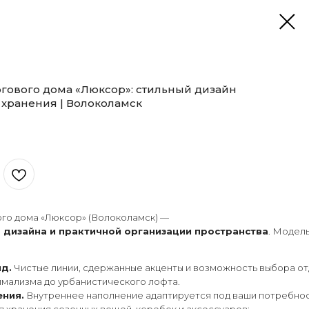
оргового дома «Люксор»: стильный дизайн
 хранения | Волоколамск
ого дома «Люксор» (Волоколамск) —
 дизайна и практичной организации пространства
. Модель
д.
Чистые линии, сдержанные акценты и возможность выбора отд
имализма до урбанистического лофта.
ения.
Внутреннее наполнение адаптируется под ваши потребнос