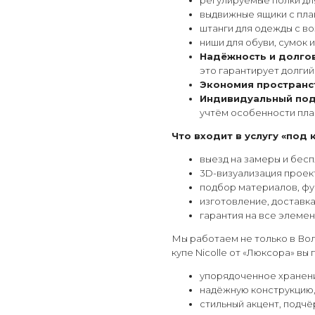
регулируемые полки дл
выдвижные ящики с пла
штанги для одежды с в
ниши для обуви, сумок 
Надёжность и долго
это гарантирует долгий
Экономия пространс
Индивидуальный под
учтём особенности пла
Что входит в услугу «под 
выезд на замеры и бесп
3D-визуализация проект
подбор материалов, фу
изготовление, доставк
гарантия на все элемен
Мы работаем не только в Вол
купе Nicolle от «Люксора» вы 
упорядоченное хранени
надёжную конструкцию,
стильный акцент, подч