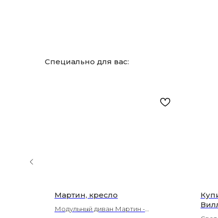
Специально для вас:
стиную
Мартин, кресло
Куп
лый) |
Вил
Модульный диван Мартин -
Алеб