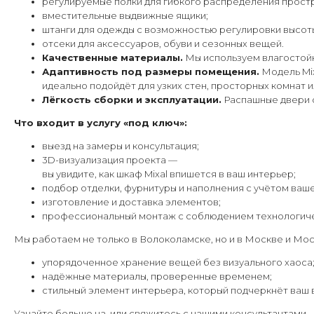
регулируемые полки для гибкого распределения прост
вместительные выдвижные ящики;
штанги для одежды с возможностью регулировки высот
отсеки для аксессуаров, обуви и сезонных вещей.
Качественные материалы.
Мы используем влагостойк
Адаптивность под размеры помещения.
Модель Mix
идеально подойдёт для узких стен, просторных комнат 
Лёгкость сборки и эксплуатации.
Распашные двери о
Что входит в услугу «под ключ»:
выезд на замеры и консультация;
3D-визуализация проекта —
вы увидите, как шкаф Mixal впишется в ваш интерьер;
подбор отделки, фурнитуры и наполнения с учётом ваш
изготовление и доставка элементов;
профессиональный монтаж с соблюдением технологиче
Мы работаем не только в Волоколамске, но и в Москве и Мос
упорядоченное хранение вещей без визуального хаоса
надёжные материалы, проверенные временем;
стильный элемент интерьера, который подчеркнёт ваш в
Узнайте больше на или свяжитесь с нашими консультантами 